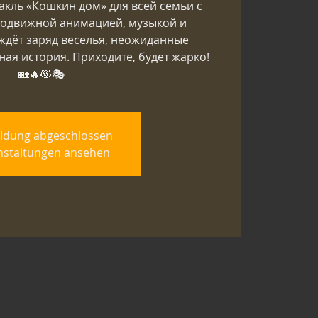
акль «Кошкин дом» для всей семьи с
подвижной анимацией, музыкой и
ждёт заряд веселья, неожиданные
ая история. Приходите, будет жарко!
🏡🔥😻🎭
ldung abgeschlossen
nstaltungen ansehen