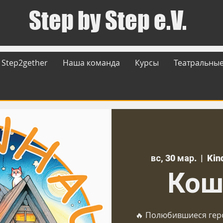
Step by Step e.V.
Step2gether
Наша команда
Курсы
Театральные
вс, 30 мар.
  |  
Kin
Кош
🔥 Полюбившиеся геро