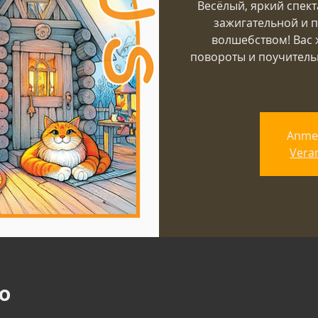
Весёлый, яркий спект
зажигательной и 
волшебством! Вас 
повороты и поучительн
Anme
Vera
о