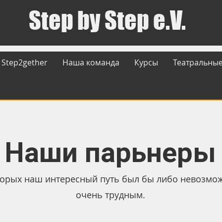
Step by Step e.V.
Step2gether
Наша команда
Курсы
Театральные
Наши парьнеры
оторых наш интересный путь был бы либо невозмож
очень трудным.