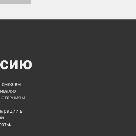
ссию
ы сможем
ивалях.
чатления и
ларации в
ии
готы.