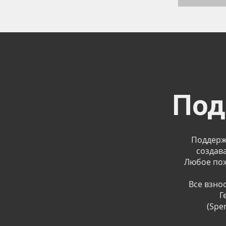
Под
Поддерж
создава
Любое пож
Все взно
Г
(Spe