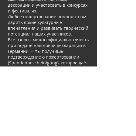
декорации и участвовать в конкурсах
и фестивалях.
Любое пожертвование помогает нам
дарить яркие культурные
впечатления и развивать творческий
потенциал наших участников.
Все взносы можно официально учесть
при подаче налоговой декларации в
Германии — ты получишь
подтверждение о пожертвовании
(Spendenbescheinigung), которое даёт
право на налоговые льготы.