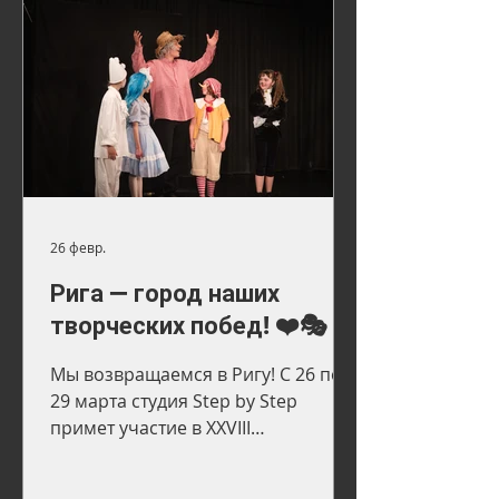
большом зале Kolosseum в
SAALBAU Titus Forum. Изначально
мероприятие планировалось
примерно на 250 зрителей. Однако
ещё до начала стало понятно:
интерес оказался значительно
выше ожидаемого. Более 350
человек пришли в театр, а спрос
на
26 февр.
Рига — город наших
творческих побед! ❤️🎭
Мы возвращаемся в Ригу! С 26 по
29 марта студия Step by Step
примет участие в XXVIII
Международном фестивале
«Классика».