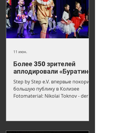
11 июн.
Более 350 зрителей
аплодировали «Буратино»
Step by Step e.V. впервые покорил
большую публику в Колизее
Fotomaterial: Nikolai Toknov - der
Fotograf deiner besten Momente. 5
июня 2026 года Step by Step e.V.
открыл новую страницу в своей
истории: впервые спектакль
«Буратино» был показан в