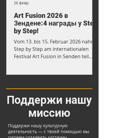
26 февр.
Art Fusion 2026 в
Зендене:4 награды у Step
by Step!
Vom 13. bis 15. Februar 2026 nahm
Step by Step am internationalen
Festival Art Fusion in Senden teil.
Über 250 Kinder und Jugendliche
präsentierten dort Tanz, Theater
und Gesang auf der Bühne des
Bürgerhauses.
Поддержи нашу
миссию
Поддержи нашу культурную
деятельность — с твоей помощью мы
сможем создавать костюмы,