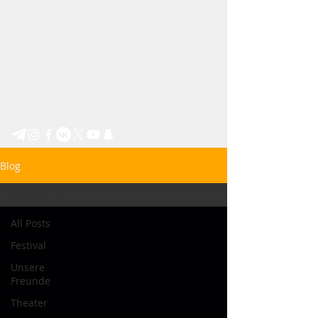
Step by Step e.V.
Blog
All Posts
All Posts
Festival
Unsere
Freunde
Theater