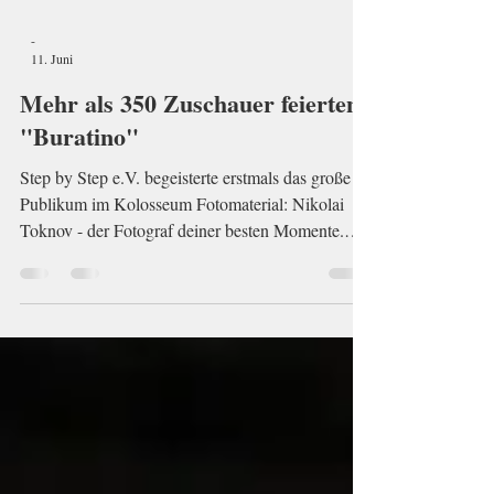
-
11. Juni
Mehr als 350 Zuschauer feierten
"Buratino"
Step by Step e.V. begeisterte erstmals das große
Publikum im Kolosseum Fotomaterial: Nikolai
Toknov - der Fotograf deiner besten Momente.
Am 5. Juni 2026 schrieb Step by Step e.V. ein
neues Kapitel seiner Vereinsgeschichte: Zum
ersten Mal wurde die Theaterproduktion
"Buratino" im großen Saal des Kolosseums im
SAALBAU Titus Forum aufgeführt. Geplant war
die Veranstaltung für rund 250 Zuschauer. Doch
schon vor Beginn wurde klar: Das Interesse war
deutlich größer als erwartet. M