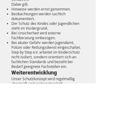
Dabei gilt:
Hinweise werden ernst genommen.
Beobachtungen werden sachlich
dokumentiert.
Der Schutz des Kindes oder Jugendlichen
steht im Vordergrund.
Bei Unsicherheit wird externe
Fachberatung einbezogen.
Bei akuter Gefahr werden Jugendamt,
Polizei oder Rettungsdienst eingeschaltet.
Step by Step e.V. arbeitet im Kinderschutz
nicht isoliert, sondern orientiert sich an
fachlichen Standards und bezieht bei
Bedarf geeignete Fachstellen ein.
Weiterentwicklung
Unser Schutzkonzept wird regelmäßig
überprüft und weiterentwickelt.
Kinderschutz ist für uns keine einmalige
Formalität, sondern ein dauerhafter
Bestandteil unserer Vereinsarbeit.
Kontakt bei Fragen zum
Kinderschutz
Bei Fragen, Hinweisen oder Beschwerden
zum Thema Kinderschutz bei Step by Step
e.V. können Sie sich an uns wenden:
Step by Step e.V.