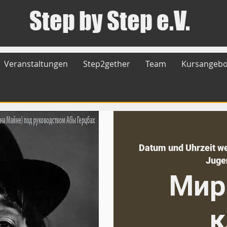
Step by Step e.V.
Veranstaltungen
Step2gether
Team
Kursangebo
Datum und Uhrzeit w
Juge
Мир
к