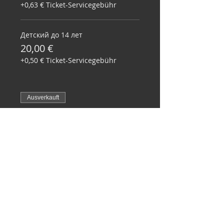
+0,63 € Ticket-Servicegebühr
Детский до 14 лет
20,00 €
+0,50 € Ticket-Servicegebühr
Ausverkauft
Tickettyp
Early Birds
Mehr Infos
Preis
Von 17,00 € bis 21,00 €
Взрослый от 15 лет