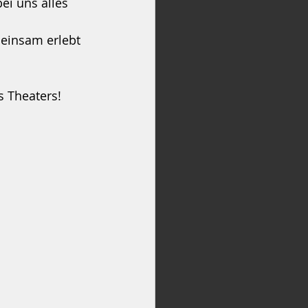
ei uns alles 
meinsam erlebt 
s Theaters!