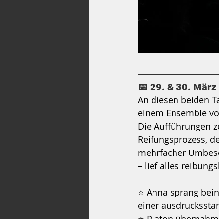
📅 29. & 30. März
An diesen beiden Ta
einem Ensemble von
Die Aufführungen ze
Reifungsprozess, de
mehrfacher Umbeset
– lief alles reibung
⭐ Anna sprang beina
einer ausdruckssta
⭐ Platon übernahm k