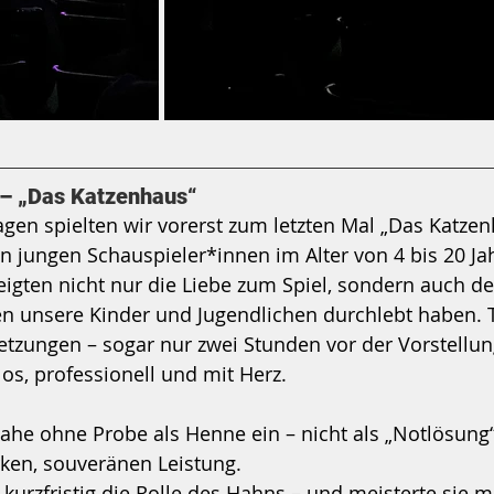
 – „Das Katzenhaus“
gen spielten wir vorerst zum letzten Mal „Das Katzen
 jungen Schauspieler*innen im Alter von 4 bis 20 Ja
igten nicht nur die Liebe zum Spiel, sondern auch d
n unsere Kinder und Jugendlichen durchlebt haben. T
zungen – sogar nur zwei Stunden vor der Vorstellu
slos, professionell und mit Herz.
he ohne Probe als Henne ein – nicht als „Notlösung“
rken, souveränen Leistung.
urzfristig die Rolle des Hahns – und meisterte sie m