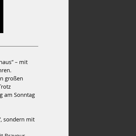
haus“ – mit 
hren.
en großen 
rotz 
ng am Sonntag 
, sondern mit 
it Bravour.