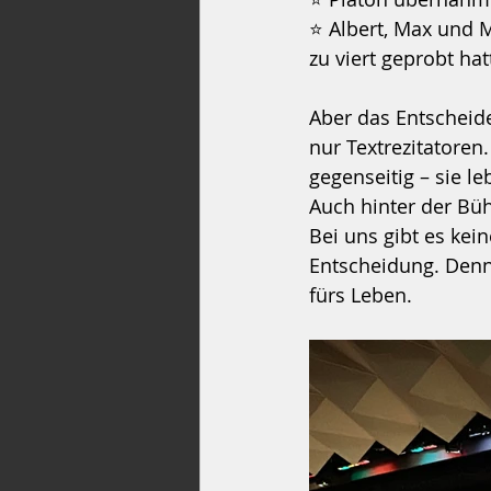
⭐ Albert, Max und M
zu viert geprobt hat
Aber das Entscheide
nur Textrezitatoren.
gegenseitig – sie l
Auch hinter der Bü
Bei uns gibt es kei
Entscheidung. Denn S
fürs Leben.