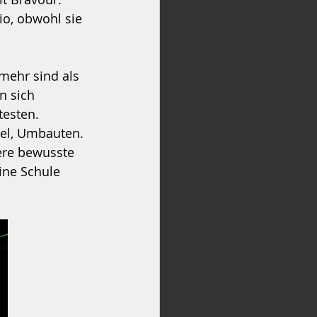
o, obwohl sie 
 mehr sind als 
n sich 
testen.
sel, Umbauten. 
ere bewusste 
ine Schule 