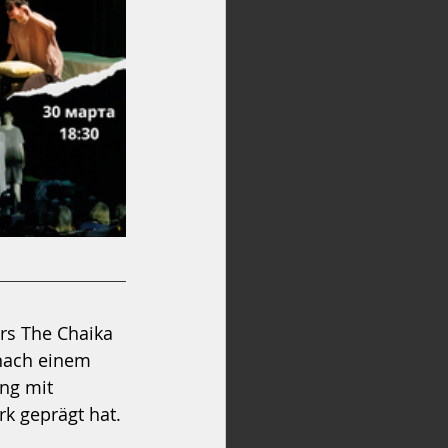
rs The Chaika 
 nach einem 
ng mit 
k geprägt hat.