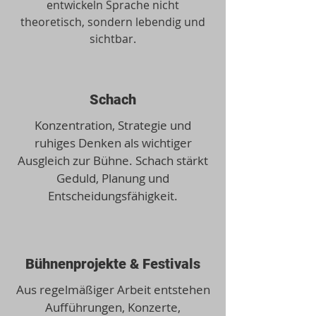
entwickeln Sprache nicht
theoretisch, sondern lebendig und
sichtbar.
Schach
Konzentration, Strategie und
ruhiges Denken als wichtiger
Ausgleich zur Bühne. Schach stärkt
Geduld, Planung und
Entscheidungsfähigkeit.
Bühnenprojekte & Festivals
Aus regelmäßiger Arbeit entstehen
Aufführungen, Konzerte,