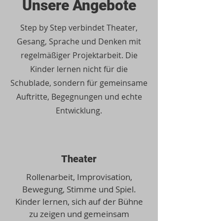
Unsere Angebote
Step by Step verbindet Theater,
Gesang, Sprache und Denken mit
regelmäßiger Projektarbeit. Die
Kinder lernen nicht für die
Schublade, sondern für gemeinsame
Auftritte, Begegnungen und echte
Entwicklung.
Theater
Rollenarbeit, Improvisation,
Bewegung, Stimme und Spiel.
Kinder lernen, sich auf der Bühne
zu zeigen und gemeinsam