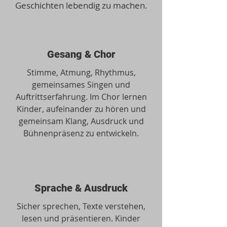
Geschichten lebendig zu machen.
Gesang & Chor
Stimme, Atmung, Rhythmus,
gemeinsames Singen und
Auftrittserfahrung. Im Chor lernen
Kinder, aufeinander zu hören und
gemeinsam Klang, Ausdruck und
Bühnenpräsenz zu entwickeln.
Sprache & Ausdruck
Sicher sprechen, Texte verstehen,
lesen und präsentieren. Kinder