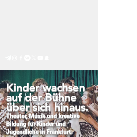
Step by Step e.V.
Kinder wachsen
auf der Bühne
über sich hinaus.
Theater, Musik und kreative
Bildung für Kinder und
Jugendliche in Frankfurt.